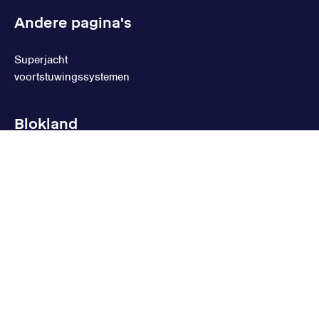
Andere pagina's
Superjacht
voortstuwingssystemen
Blokland
Leveringsvoorwaarden
Privacy
Cookies
Cookie instellingen
Blokland Non Ferro © 2026
Realisatie
Fourdesign