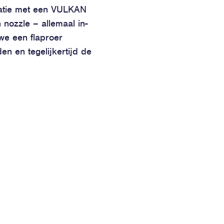
latie met een VULKAN
nozzle – allemaal in-
we een flaproer
en en tegelijkertijd de