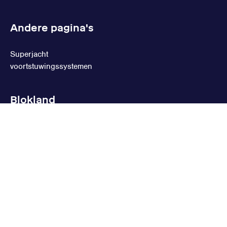
Andere pagina's
Superjacht
voortstuwingssystemen
Blokland
Leveringsvoorwaarden
Privacy
Cookies
Cookie instellingen
Blokland Non Ferro © 2026
Realisatie
Fourdesign